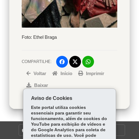
Foto:
Ethel
Foto: Ethel Braga
Braga
COMPARTILHE:
Facebook
WhatsApp
Voltar
Início
Twitter
Imprimir
Baixar
Aviso de Cookies
Este portal utiliza cookies
essenciais para garantir seu
funcionamento, além de cookies do
YouTube para exibição de vídeos e
do Google Analytics para coleta de
DENUNCIE CORRUPÇÃO
estatísticas de uso. Você pode