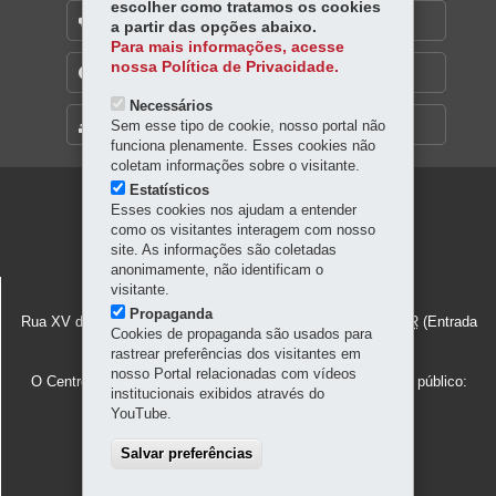
escolher como tratamos os cookies
OUVIDORIA
a partir das opções abaixo.
Para mais informações, acesse
nossa Política de Privacidade.
TRANSPARÊNCIA INSTITUCIONAL
Necessários
Sem esse tipo de cookie, nosso portal não
MAPA DO SITE
funciona plenamente. Esses cookies não
coletam informações sobre o visitante.
Estatísticos
Navegação
Esses cookies nos ajudam a entender
como os visitantes interagem com nosso
principal
site. As informações são coletadas
anonimamente, não identificam o
CENTRO CULTURAL TEATRO GUAÍRA
visitante.
Propaganda
Rua XV de Novembro 971 - Centro
-
80060-000
-
Curitiba
-
PR
(Entrada
Cookies de propaganda são usados para
administrativa)
MAPA
rastrear preferências dos visitantes em
nosso Portal relacionadas com vídeos
O Centro Cultural Teatro Guaíra possui três entradas para o público:
institucionais exibidos através do
Conselheiro Laurindo, 175 (Guairão e bilheteria)
YouTube.
XV de Novembro, 971 (Guairinha e administração)
Amintas de Barros, 70 (Miniauditório e portaria)
Salvar preferências
41 3304-7925 / 3304-7926 / 3304-7900 / 3304-7999