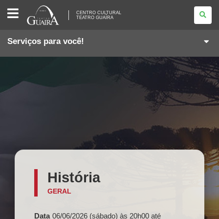
CENTRO
CENTRO CULTURAL
CULTURAL
TEATRO GUAÍRA
TEATRO
GUAÍRA
Serviços para você!
História
GERAL
Data
06/06/2026 (sábado) às 20h00
até