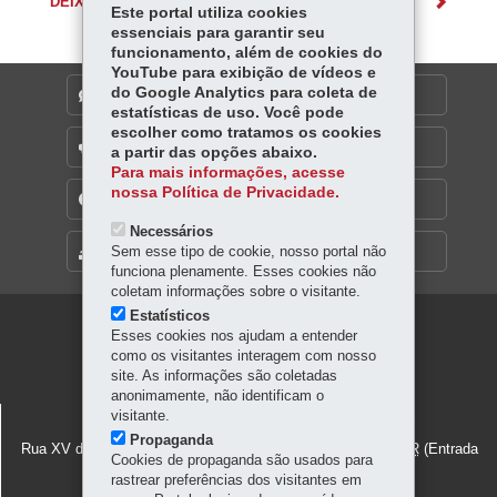
DEIXE SUA OPINIÃO
Este portal utiliza cookies
essenciais para garantir seu
funcionamento, além de cookies do
YouTube para exibição de vídeos e
do Google Analytics para coleta de
DENUNCIE CORRUPÇÃO
estatísticas de uso. Você pode
escolher como tratamos os cookies
OUVIDORIA
a partir das opções abaixo.
Para mais informações, acesse
nossa Política de Privacidade.
TRANSPARÊNCIA INSTITUCIONAL
Necessários
Sem esse tipo de cookie, nosso portal não
MAPA DO SITE
funciona plenamente. Esses cookies não
coletam informações sobre o visitante.
Estatísticos
Navegação
Esses cookies nos ajudam a entender
como os visitantes interagem com nosso
principal
site. As informações são coletadas
anonimamente, não identificam o
CENTRO CULTURAL TEATRO GUAÍRA
visitante.
Propaganda
Rua XV de Novembro 971 - Centro
-
80060-000
-
Curitiba
-
PR
(Entrada
Cookies de propaganda são usados para
administrativa)
MAPA
rastrear preferências dos visitantes em