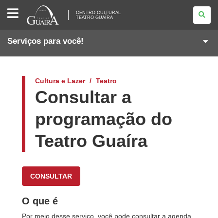
CENTRO
CENTRO CULTURAL
CULTURAL
TEATRO GUAÍRA
TEATRO
GUAÍRA
Serviços para você!
Cultura e Lazer
Teatro
Consultar a
programação do
Teatro Guaíra
CONSULTAR
O que é
Por meio desse serviço, você pode consultar a agenda