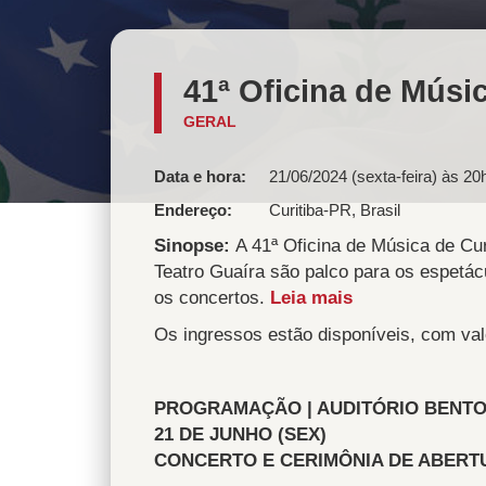
41ª Oficina de Músi
GERAL
Data e hora:
21/06/2024 (sexta-feira) às 20
Endereço
Curitiba
-
PR
,
Brasil
Sinopse:
A 41ª Oficina de Música de Cur
Teatro Guaíra são palco para os espetác
os concertos.
Leia mais
Os ingressos estão disponíveis, com val
PROGRAMAÇÃO | AUDITÓRIO BENTO
21 DE JUNHO (SEX)
CONCERTO E CERIMÔNIA DE ABERTUR