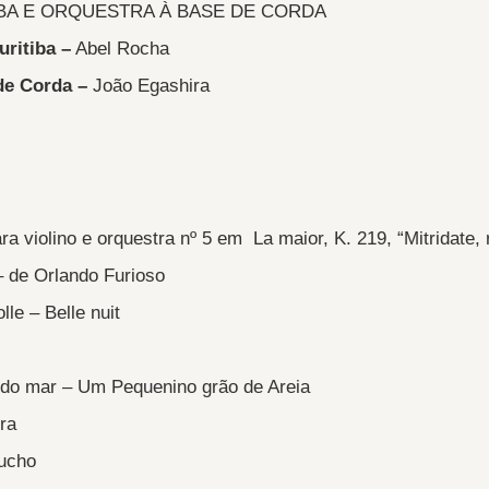
BA E ORQUESTRA À BASE DE CORDA
ritiba –
Abel Rocha
de Corda –
João Egashira
violino e orquestra nº 5 em La maior, K. 219, “Mitridate, r
– de Orlando Furioso
le – Belle nuit
a do mar – Um Pequenino grão de Areia
ra
ucho