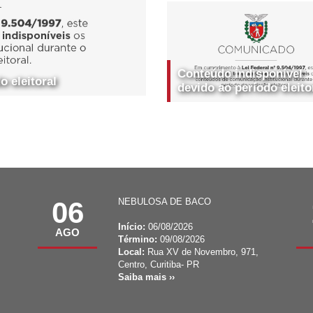
Conteúdo indisponível
 eleitoral
devido ao período eleito
06
NEBULOSA DE BACO
Início:
06/08/2026
AGO
Término:
09/08/2026
,
Local:
Rua XV de Novembro, 971,
Centro, Curitiba- PR
Saiba mais ››