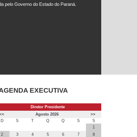
da pelo Governo do Estado do Paraná.
na linguagem 
Acesse o Po
AGENDA EXECUTIVA
Diretor Presidente
<<
Agosto 2026
>>
D
S
T
Q
Q
S
S
1
2
3
4
5
6
7
8