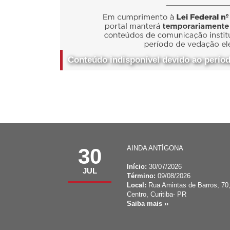
Conteúdo indisponível devido ao período
30
AINDA ANTÍGONA
Início:
30/07/2026
JUL
Término:
09/08/2026
Local:
Rua Amintas de Barros, 70
Centro, Curitiba- PR
Saiba mais ››