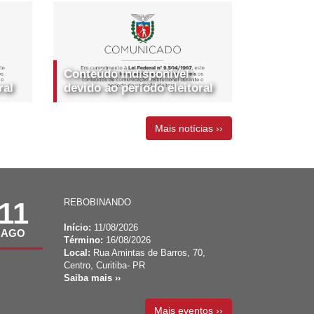
Conteúdo indisponível
ral
devido ao período eleitoral
Mais notícias ››
11
REBOBINANDO
Início:
11/08/2026
AGO
Término:
16/08/2026
Local:
Rua Amintas de Barros, 70,
Centro, Curitiba- PR
Saiba mais ››
Mais eventos ››