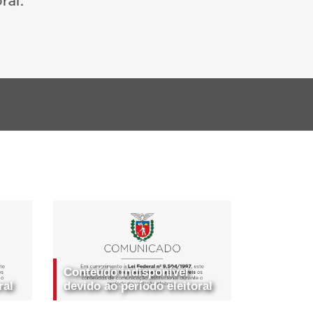
Conteúdo indisponível
ral
devido ao período eleitoral